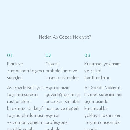
Neden As Gözde Nakliyat?
01
02
03
Planlı ve
Güvenli
Kurumsal yaklaşım
zamanında taşıma
ambalajlama ve
ve şeffaf
süreçleri
taşıma sistemleri
fiyatlandırma
As Gözde Nakliyat,
Eşyalarınızın
As Gözde Nakliyat,
taşınma sürecini
güvenliği bizim için
hizmet sürecinin her
rastlantılara
önceliktir. Kırılabilir,
aşamasında
bırakmaz. Ön keşif,
hassas ve değerli
kurumsal bir
taşıma planlaması
eşyalar;
yaklaşım benimser.
ve zaman yönetimi
profesyonel
Taşıma öncesinde
titizlikle yapılır.
ambalaj
yapılan