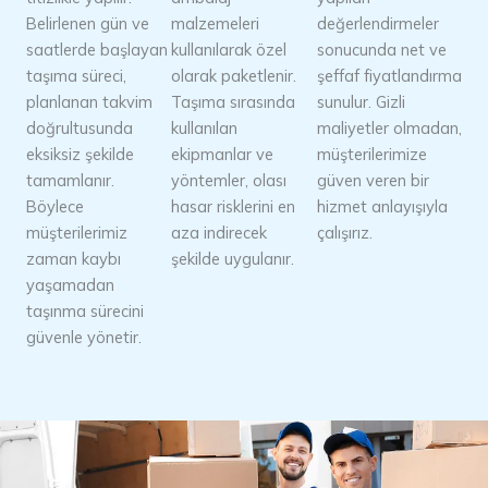
Belirlenen gün ve
malzemeleri
değerlendirmeler
saatlerde başlayan
kullanılarak özel
sonucunda net ve
taşıma süreci,
olarak paketlenir.
şeffaf fiyatlandırma
planlanan takvim
Taşıma sırasında
sunulur. Gizli
doğrultusunda
kullanılan
maliyetler olmadan,
eksiksiz şekilde
ekipmanlar ve
müşterilerimize
tamamlanır.
yöntemler, olası
güven veren bir
Böylece
hasar risklerini en
hizmet anlayışıyla
müşterilerimiz
aza indirecek
çalışırız.
zaman kaybı
şekilde uygulanır.
yaşamadan
taşınma sürecini
güvenle yönetir.