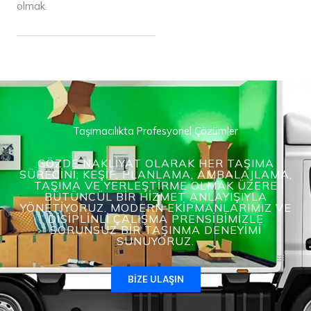
olmak.
Taşımacılıkta Profesyonel Çözümler
GÖZDE NAKLIYAT OLARAK HER TAŞIMA
SÜRECINI; KEŞIF, PLANLAMA, AMBALAJLAMA,
TAŞIMA VE YERLEŞTIRME OLMAK ÜZERE
BÜTÜNCÜL BIR HIZMET ANLAYIŞIYLA
YÖNETIYORUZ. MODERN EKIPMANLARIMIZ VE
DISIPLINLI ÇALIŞMA PRENSIBIMIZLE
SORUNSUZ BIR TAŞINMA DENEYIMI
SUNUYORUZ.
BIZE ULAŞIN