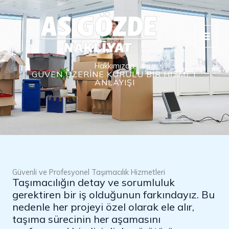
İçeriğe
atla
Hakkımızda
GÜVEN ÜZERINE KURULU BIR HIZMET
ANLAYIŞI
Güvenli ve Profesyonel Taşımacılık Hizmetleri
Taşımacılığın detay ve sorumluluk
gerektiren bir iş olduğunun farkındayız. Bu
nedenle her projeyi özel olarak ele alır,
taşıma sürecinin her aşamasını